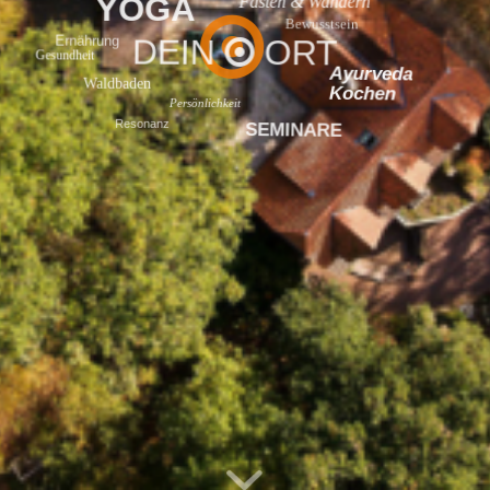
YOGA
Fasten & Wandern
Bewusstsein
Ernährung
DEIN
ORT
Gesundheit
Ayurveda
Waldbaden
Kochen
Persönlichkeit
Resonanz
SEMINARE