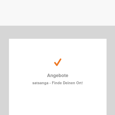
Du möchtest deine Seminare energievoll
gestalten?
Wir halten ein umfangreiches Angebot für dich
Angebote
bereit
satsanga - Finde Deinen Ort!